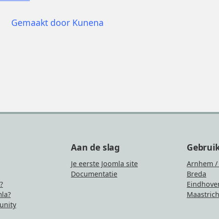
Gemaakt door
Kunena
Aan de slag
Gebrui
Je eerste Joomla site
Arnhem /
Documentatie
Breda
?
Eindhove
la?
Maastrich
nity