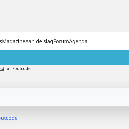
s
Magazine
Aan de slag
Forum
Agenda
eid
Foutcode
outcode