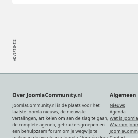
Footer
Over JoomlaCommunity.nl
Algemeen
JoomlaCommunity.nl is de plaats voor het
Nieuws
laatste Joomla nieuws, de nieuwste
Agenda
vertalingen, artikelen om aan de slag te gaan,
Wat is Joomla
de complete agenda, gebruikersgroepen en
Waarom Joom
een behulpzaam forum om je wegwijs te
JoomlaCommu
maken in de wereld van Joomla. Voor én door
Contact