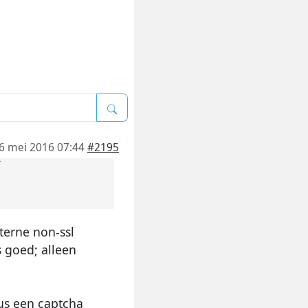
6 mei 2016 07:44
#2195
r
xterne non-ssl
s goed; alleen
us een captcha