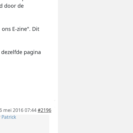
rd door de
ons E-zine". Dit
p dezelfde pagina
6 mei 2016 07:44
#2196
r
Patrick