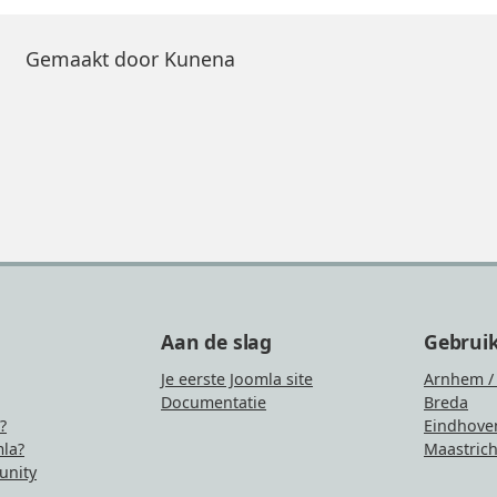
Gemaakt door
Kunena
Aan de slag
Gebrui
Je eerste Joomla site
Arnhem /
Documentatie
Breda
?
Eindhove
la?
Maastrich
nity