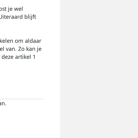
ost je wel
teraard blijft
ikelen om aldaar
el van. Zo kan je
deze artikel 1
an.