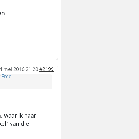
an.
4 mei 2016 21:20
#2199
r
Fred
, waar ik naar
kel" van die