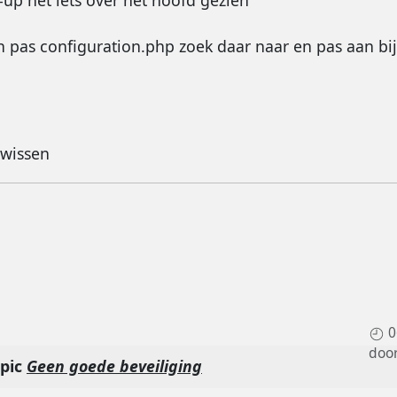
up net iets over het hoofd gezien
n pas configuration.php zoek daar naar en pas aan bij 
 wissen
0
doo
opic
Geen goede beveiliging