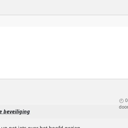
0
doo
 beveiliging