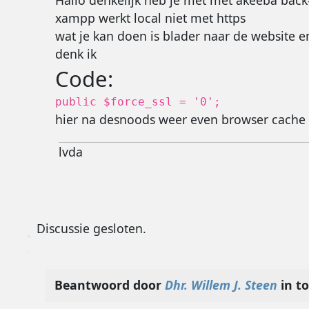
Hallo denkelijk heb je met met akeeba back-
xampp werkt local niet met https
wat je kan doen is blader naar de website e
denk ik
Code:
public $force_ssl = '0';
hier na desnoods weer even browser cache
lvda
Discussie gesloten.
Beantwoord door
Dhr. Willem J. Steen
in t