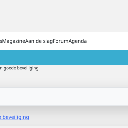
s
Magazine
Aan de slag
Forum
Agenda
n goede beveiliging
 beveiliging