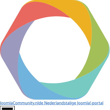
JoomlaCommunity.nl
de Nederlandstalige Joomla!-portal