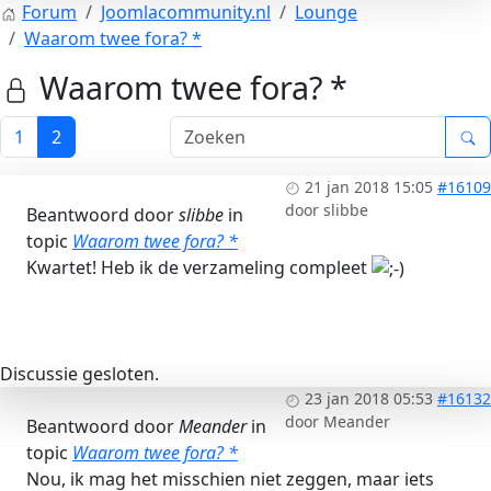
Forum
Joomlacommunity.nl
Lounge
Waarom twee fora? *
Waarom twee fora? *
1
2
21 jan 2018 15:05
#16109
door
slibbe
Beantwoord door
slibbe
in
topic
Waarom twee fora? *
Kwartet! Heb ik de verzameling compleet
Discussie gesloten.
23 jan 2018 05:53
#16132
door
Meander
Beantwoord door
Meander
in
topic
Waarom twee fora? *
Nou, ik mag het misschien niet zeggen, maar iets