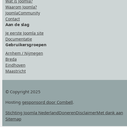
Wat is Joomla?
Waarom Joomla?
JoomlaCommunity
Contact
Aan de slag
Je eerste Joomla site
Documentatie
Gebruikersgroepen
Arnhem / Nijmegen
Breda
Eindhoven
Maastricht
© Copyright 2025
Hosting
gesponsord door Combell
.
Stichting Joomla Nederland
Doneren
Disclaimer
Met dank aan
Sitemap