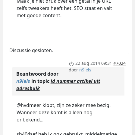
Maak je niet druk over een getal in je URL
zelfs tweakers heeft het. SEO staat en valt
met goede content.
Discussie gesloten.
22 aug 2014 09:31
#7024
door
n9iels
Beantwoord door
n9iels
in topic
id nummer artikel uit
adresbalk
@hvdmeer klopt, zijn ze zeker mee bezig.
Wanneer deze komt is alleen nog
onbekend...
sh404sef heb ik ook gebruikt, middelmatige