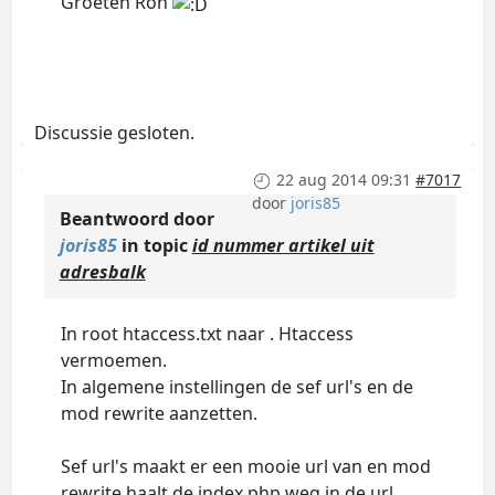
Groeten Ron
Discussie gesloten.
22 aug 2014 09:31
#7017
door
joris85
Beantwoord door
joris85
in topic
id nummer artikel uit
adresbalk
In root htaccess.txt naar . Htaccess
vermoemen.
In algemene instellingen de sef url's en de
mod rewrite aanzetten.
Sef url's maakt er een mooie url van en mod
rewrite haalt de index.php weg in de url.