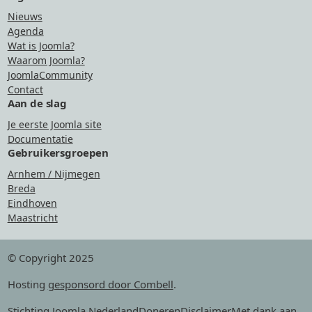
Nieuws
Agenda
Wat is Joomla?
Waarom Joomla?
JoomlaCommunity
Contact
Aan de slag
Je eerste Joomla site
Documentatie
Gebruikersgroepen
Arnhem / Nijmegen
Breda
Eindhoven
Maastricht
© Copyright 2025
Hosting
gesponsord door Combell
.
Stichting Joomla Nederland
Doneren
Disclaimer
Met dank aan