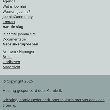
Agenda
Wat is Joomla?
Waarom Joomla?
JoomlaCommunity
Contact
Aan de slag
Je eerste Joomla site
Documentatie
Gebruikersgroepen
Arnhem / Nijmegen
Breda
Eindhoven
Maastricht
© Copyright 2025
Hosting
gesponsord door Combell
.
Stichting Joomla Nederland
Doneren
Disclaimer
Met dank aan
Sitemap