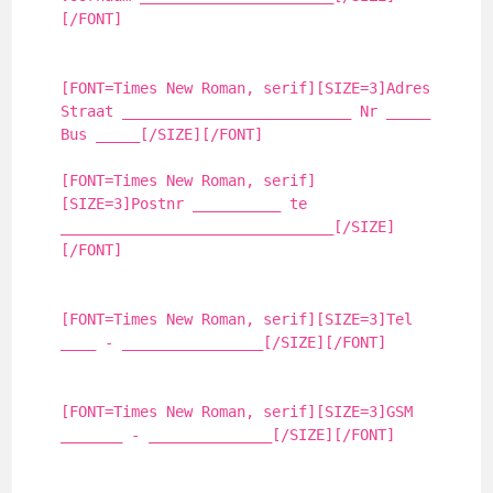
[/FONT]
[FONT=Times New Roman, serif][SIZE=3]Adres
Straat __________________________ Nr _____
Bus _____[/SIZE][/FONT]
[FONT=Times New Roman, serif]
[SIZE=3]Postnr __________ te
_______________________________[/SIZE]
[/FONT]
[FONT=Times New Roman, serif][SIZE=3]Tel
____ - ________________[/SIZE][/FONT]
[FONT=Times New Roman, serif][SIZE=3]GSM
_______ - ______________[/SIZE][/FONT]