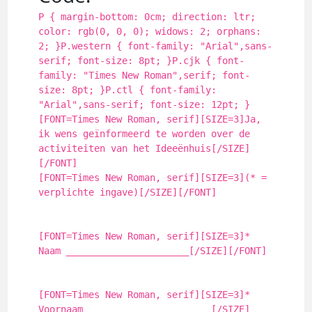
P { margin-bottom: 0cm; direction: ltr;
color: rgb(0, 0, 0); widows: 2; orphans:
2; }P.western { font-family: "Arial",sans-
serif; font-size: 8pt; }P.cjk { font-
family: "Times New Roman",serif; font-
size: 8pt; }P.ctl { font-family:
"Arial",sans-serif; font-size: 12pt; }
[FONT=Times New Roman, serif][SIZE=3]Ja,
ik wens geïnformeerd te worden over de
activiteiten van het Ideeënhuis[/SIZE]
[/FONT]
[FONT=Times New Roman, serif][SIZE=3](* =
verplichte ingave)[/SIZE][/FONT]
[FONT=Times New Roman, serif][SIZE=3]*
Naam ______________________[/SIZE][/FONT]
[FONT=Times New Roman, serif][SIZE=3]*
Voornaam ______________________[/SIZE]