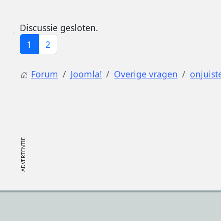
Discussie gesloten.
1
2
Forum
Joomla!
Overige vragen
onjuist
Footer