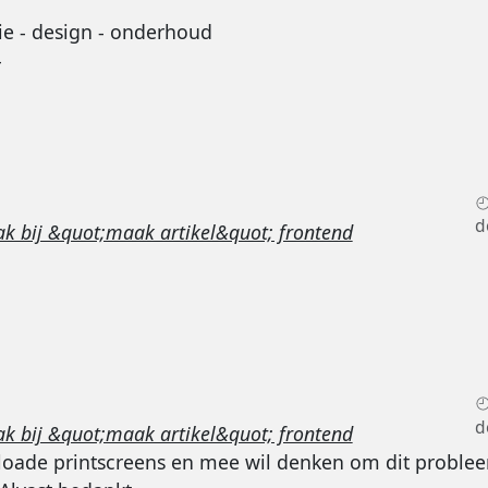
ie - design - onderhoud
-
d
k bij &quot;maak artikel&quot; frontend
d
k bij &quot;maak artikel&quot; frontend
eloade printscreens en mee wil denken om dit problee