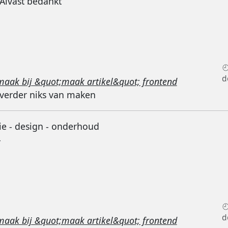
Alvast bedankt
d
maak bij &quot;maak artikel&quot; frontend
 verder niks van maken
ie - design - onderhoud
-
d
maak bij &quot;maak artikel&quot; frontend