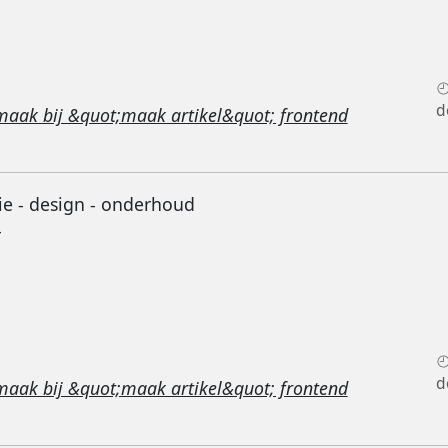
d
maak bij &quot;maak artikel&quot; frontend
ie - design - onderhoud
-
d
maak bij &quot;maak artikel&quot; frontend