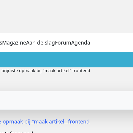
s
Magazine
Aan de slag
Forum
Agenda
onjuiste opmaak bij "maak artikel" frontend
e opmaak bij "maak artikel" frontend