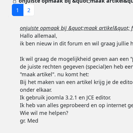
onjuiste opmaak bij &quot;maak artikel&qu
1
2
onjuiste opmaak bij &quot;maak artikel&quot; 
Hallo allemaal,
ik ben nieuw in dit forum en wil graag jullie 
Ik wil graag de mogelijkheid geven aan een "
de juiste rechten gegeven (special)en heb e
"maak artikel". nu komt het:
Bij het maken van een artikel krijg je de edit
onder elkaar.
Ik gebruik joomla 3.2.1 en JCE editor.
Ik heb van alles geprobeerd en op internet ge
Wie wil me helpen?
gr. Med