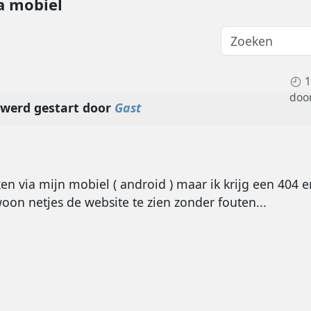
a mobiel
1
doo
werd gestart door
Gast
ken via mijn mobiel ( android ) maar ik krijg een 404 err
oon netjes de website te zien zonder fouten...