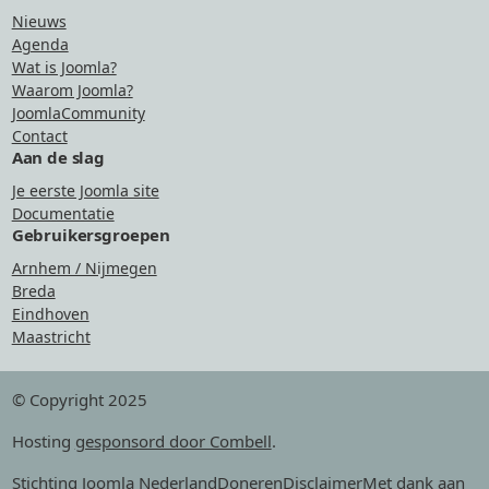
Nieuws
Agenda
Wat is Joomla?
Waarom Joomla?
JoomlaCommunity
Contact
Aan de slag
Je eerste Joomla site
Documentatie
Gebruikersgroepen
Arnhem / Nijmegen
Breda
Eindhoven
Maastricht
© Copyright 2025
Hosting
gesponsord door Combell
.
Stichting Joomla Nederland
Doneren
Disclaimer
Met dank aan