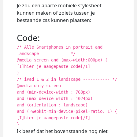
Je zou een aparte mobiele stylesheet
kunnen maken of zoiets tussen je
bestaande css kunnen plaatsen:
Code:
/* Alle Smartphones in portrait and
landscape ----------- */
@media screen and (max-width:600px) {
[I]hier je aangepaste code[/I]
}
/* iPad 1 & 2 in landscape ----------- */
@media only screen
and (min-device-width : 768px)
and (max-device-width : 1024px)
and (orientation : landscape)
and (-webkit-min-device-pixel-ratio: 1) {
[I]hier je aangepaste code[/I]
Ik besef dat het bovenstaande nog niet