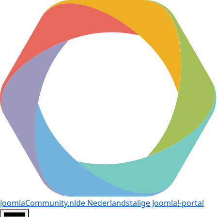
JoomlaCommunity.nl
de Nederlandstalige Joomla!-portal