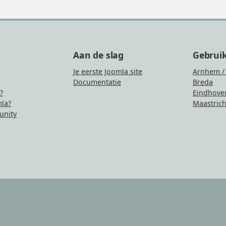
Aan de slag
Gebrui
Je eerste Joomla site
Arnhem /
Documentatie
Breda
?
Eindhove
la?
Maastrich
nity