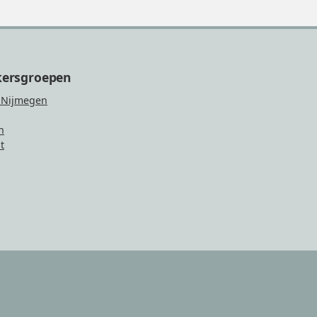
kersgroepen
 Nijmegen
n
t