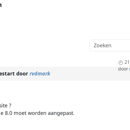
n
21
door
estart door
rvdmark
ite ?
ie 8.0 moet worden aangepast.