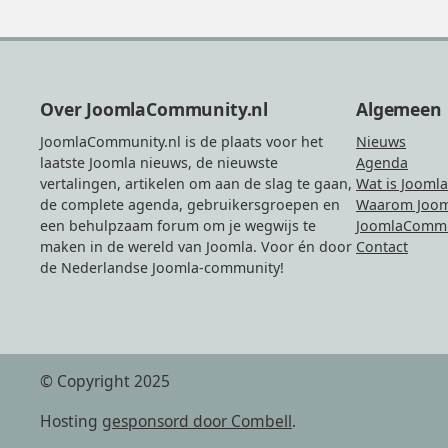
Footer
Over JoomlaCommunity.nl
Algemeen
JoomlaCommunity.nl is de plaats voor het
Nieuws
laatste Joomla nieuws, de nieuwste
Agenda
vertalingen, artikelen om aan de slag te gaan,
Wat is Joomla
de complete agenda, gebruikersgroepen en
Waarom Joom
een behulpzaam forum om je wegwijs te
JoomlaCommu
maken in de wereld van Joomla. Voor én door
Contact
de Nederlandse Joomla-community!
© Copyright 2025
Hosting
gesponsord door Combell
.