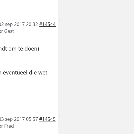
02 sep 2017 20:32
#14544
or
Gast
indt om te doen)
n eventueel die wet
03 sep 2017 05:57
#14545
or
Fred