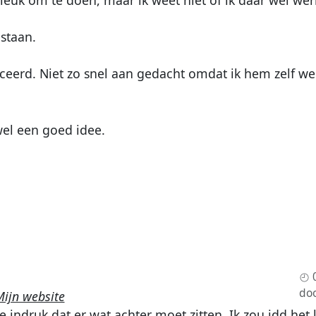
staan.
ceerd. Niet zo snel aan gedacht omdat ik hem zelf we
wel een goed idee.
do
Mijn website
indruk dat er wat achter moet zitten. Ik zou idd het 