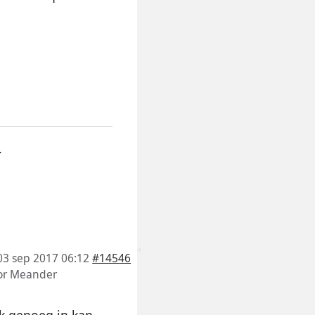
.
03 sep 2017 06:12
#14546
or
Meander
rk genoeg in kan