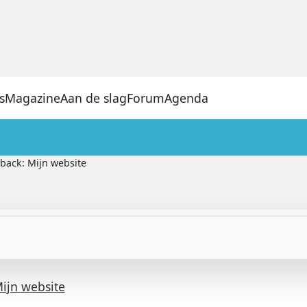
s
Magazine
Aan de slag
Forum
Agenda
back: Mijn website
ijn website