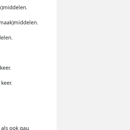
k)middelen.
onmaak)middelen.
elen.
keer.
keer.
l als ook qau