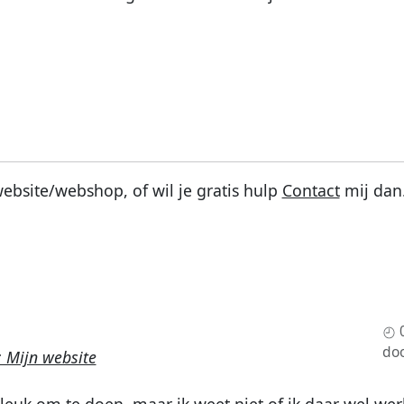
bsite/webshop, of wil je gratis hulp
Contact
mij dan
do
 Mijn website
leuk om te doen, maar ik weet niet of ik daar wel we