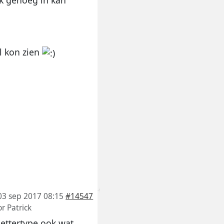
l kon zien
03 sep 2017 08:15
#14547
or
Patrick
lettertype ook wat