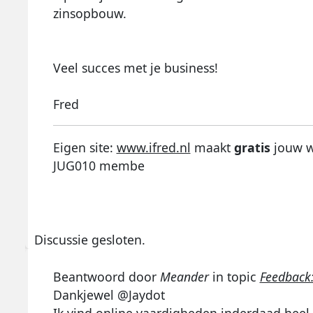
zinsopbouw.
Veel succes met je business!
Fred
Eigen site:
www.ifred.nl
maakt
gratis
jouw we
JUG010 membe
Discussie gesloten.
Beantwoord door
Meander
in topic
Feedback:
Dankjewel @Jaydot
Ik vind online vaardigheden inderdaad heel 