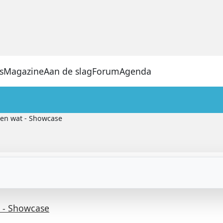
s
Magazine
Aan de slag
Forum
Agenda
en wat - Showcase
 - Showcase