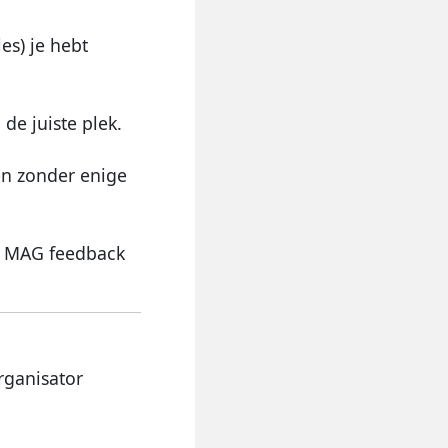
s) je hebt
de juiste plek.
en zonder enige
en MAG feedback
rganisator