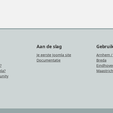
Aan de slag
Gebrui
Je eerste Joomla site
Arnhem /
Documentatie
Breda
?
Eindhove
la?
Maastrich
nity