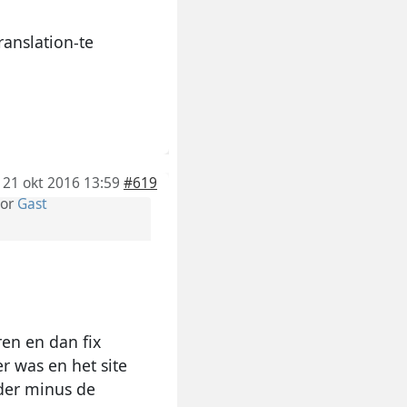
anslation-te
21 okt 2016 13:59
#619
or
Gast
ren en dan fix
r was en het site
lder minus de