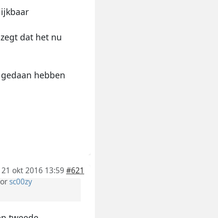
lijkbaar
 zegt dat het nu
ets gedaan hebben
21 okt 2016 13:59
#621
or
sc00zy
een tweede