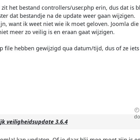
 zit het bestand controllers/user.php erin, dus dat is b
ter dat bestandje na de update weer gaan wijzigen.
ijn, want ik weet niet wie ik moet geloven. Joomla die
niet meer zo veilig is en eraan gaat wijzigen.
php file hebben gewijzigd qua datum/tijd, dus of ze i
do
jk veiligheidsupdate 3.6.4
omla! kan updaten. Of je daar blij mee moet zijn is 