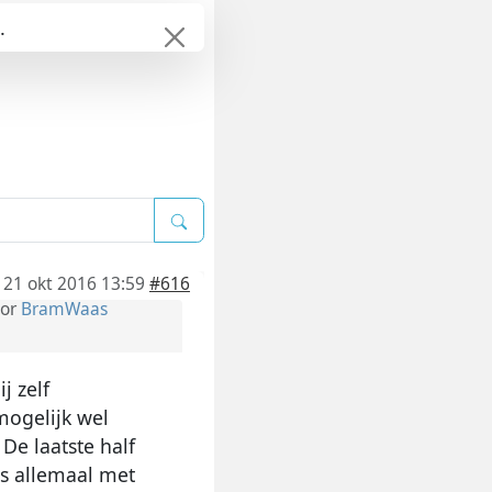
.
21 okt 2016 13:59
#616
or
BramWaas
j zelf
mogelijk wel
De laatste half
us allemaal met