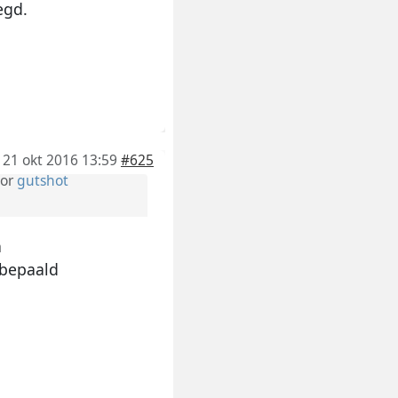
egd.
21 okt 2016 13:59
#625
or
gutshot
n
 bepaald