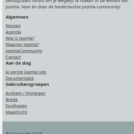
behulpzaam forum om je wegwijs te maken in de wereld van
Joomla. Voor én door de Nederlandse Joomla-community!
Algemeen
Nieuws
Agenda
Wat is Joomla?
Waarom Joomla?
JoomlaCommunity
Contact
Aan de slag
Je eerste Joomla site
Documentatie
Gebruikersgroepen
Arnhem / Nijmegen
Breda
Eindhoven
Maastricht
© Copyright 2025