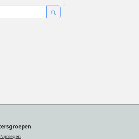
kersgroepen
 Nijmegen