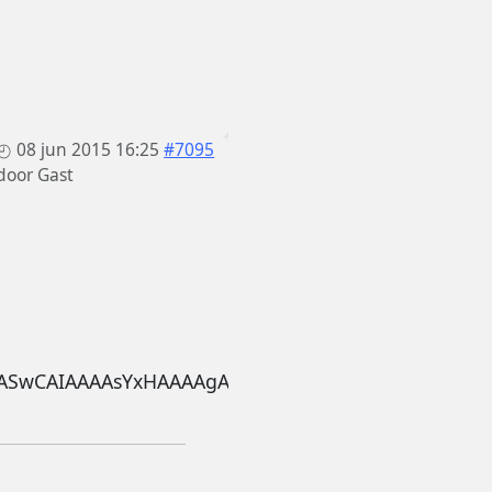
08 jun 2015 16:25
#7095
door
Gast
munity.eu/da