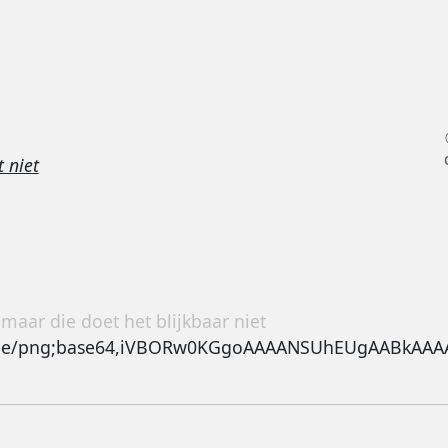
 niet
,maar die doet het blijkbaar niet
um.joomlacom