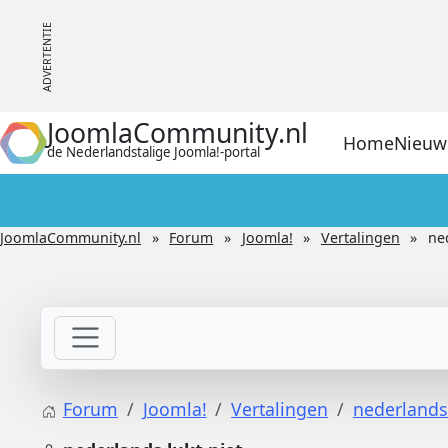
JoomlaCommunity.nl
Home
Nieuw
de Nederlandstalige Joomla!-portal
JoomlaCommunity.nl
Forum
Joomla!
Vertalingen
ne
Forum
Joomla!
Vertalingen
nederlands 