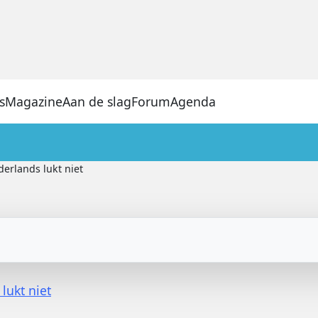
s
Magazine
Aan de slag
Forum
Agenda
derlands lukt niet
lukt niet