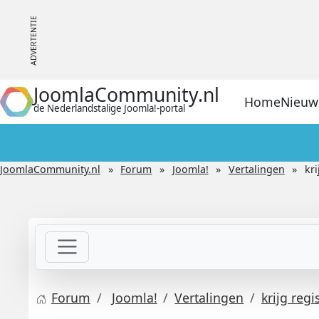
JoomlaCommunity.nl
Home
Nieuw
de Nederlandstalige Joomla!-portal
JoomlaCommunity.nl
Forum
Joomla!
Vertalingen
kri
Forum
Joomla!
Vertalingen
krijg regi