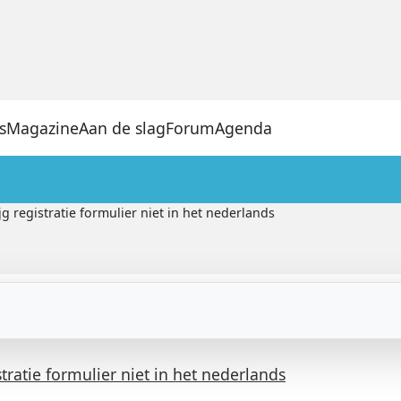
s
Magazine
Aan de slag
Forum
Agenda
jg registratie formulier niet in het nederlands
stratie formulier niet in het nederlands