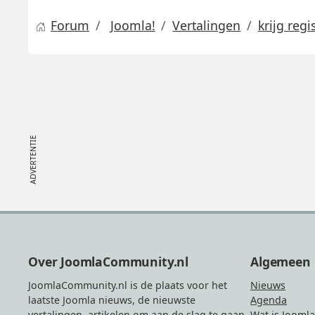
Forum
Joomla!
Vertalingen
krijg regi
Footer
Over JoomlaCommunity.nl
Algemeen
JoomlaCommunity.nl is de plaats voor het
Nieuws
laatste Joomla nieuws, de nieuwste
Agenda
vertalingen, artikelen om aan de slag te gaan,
Wat is Joomla