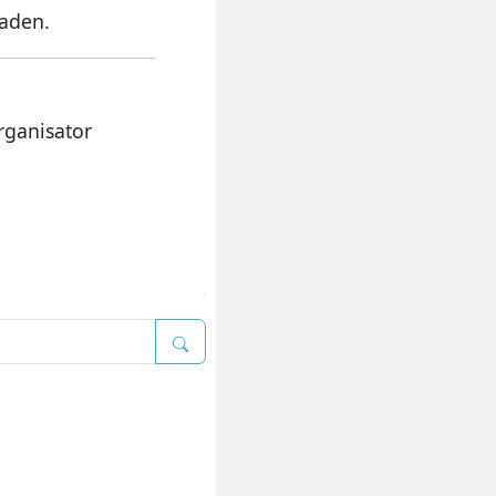
oaden.
rganisator