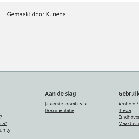
Gemaakt door
Kunena
Aan de slag
Gebrui
Je eerste Joomla site
Arnhem /
Documentatie
Breda
?
Eindhove
la?
Maastrich
nity