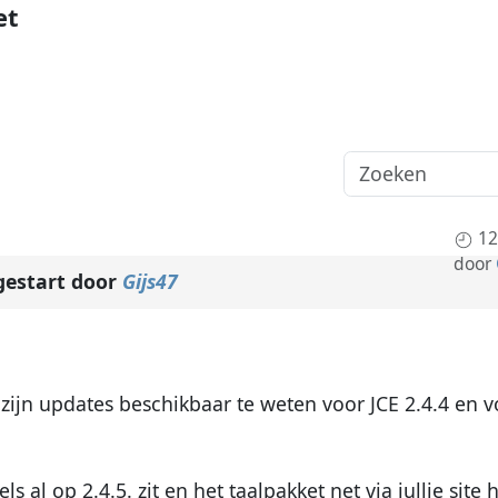
et
12
door
estart door
Gijs47
 zijn updates beschikbaar te weten voor JCE 2.4.4 en 
 al op 2.4.5. zit en het taalpakket net via jullie site 