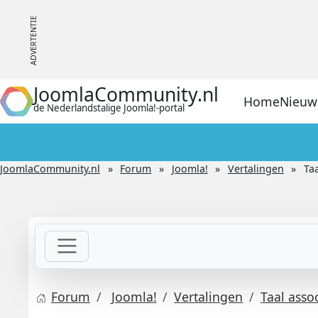
JoomlaCommunity.nl
Home
Nieuw
de Nederlandstalige Joomla!-portal
JoomlaCommunity.nl
Forum
Joomla!
Vertalingen
Ta
Forum
Joomla!
Vertalingen
Taal asso