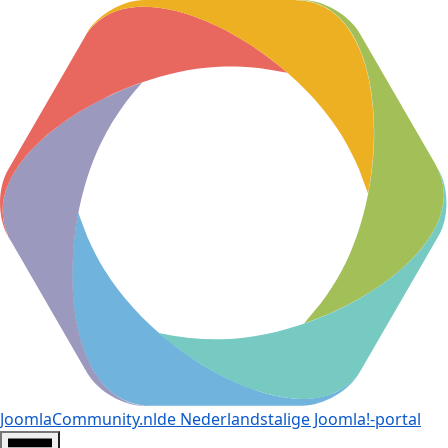
JoomlaCommunity.nl
de Nederlandstalige Joomla!-portal