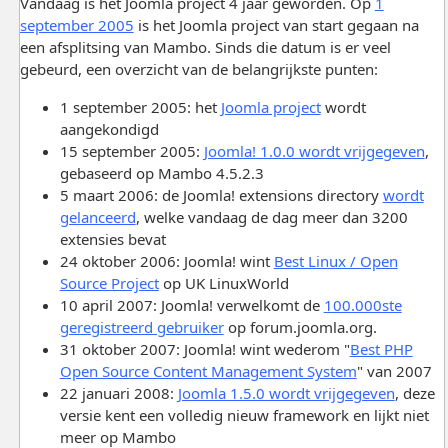
Vandaag is het Joomla project 4 jaar geworden. Op
1
september 2005
is het Joomla project van start gegaan na
een afsplitsing van Mambo. Sinds die datum is er veel
gebeurd, een overzicht van de belangrijkste punten:
1 september 2005: het
Joomla project
wordt
aangekondigd
15 september 2005:
Joomla! 1.0.0 wordt vrijgegeven
,
gebaseerd op Mambo 4.5.2.3
5 maart 2006: de Joomla! extensions directory
wordt
gelanceerd
, welke vandaag de dag meer dan 3200
extensies bevat
24 oktober 2006: Joomla! wint
Best Linux / Open
Source Project
op UK LinuxWorld
10 april 2007: Joomla! verwelkomt de
100.000ste
geregistreerd gebruiker
op forum.joomla.org.
31 oktober 2007: Joomla! wint wederom "
Best PHP
Open Source Content Management System
" van 2007
22 januari 2008:
Joomla 1.5.0 wordt vrijgegeven
, deze
versie kent een volledig nieuw framework en lijkt niet
meer op Mambo