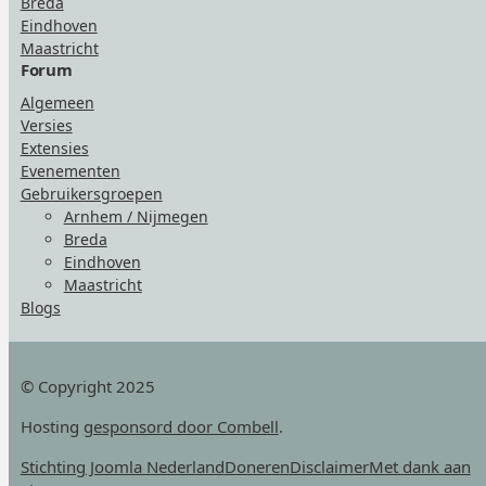
Breda
Eindhoven
Maastricht
Forum
Algemeen
Versies
Extensies
Evenementen
Gebruikersgroepen
Arnhem / Nijmegen
Breda
Eindhoven
Maastricht
Blogs
© Copyright 2025
Hosting
gesponsord door Combell
.
Stichting Joomla Nederland
Doneren
Disclaimer
Met dank aan