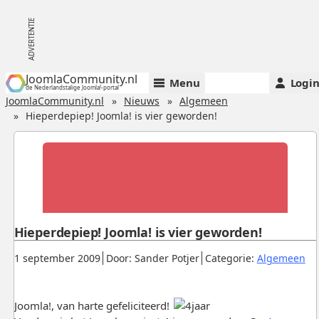
JoomlaCommunity.nl
Menu
Logi
de Nederlandstalige Joomla!-portal
JoomlaCommunity.nl
Nieuws
Algemeen
Hieperdepiep! Joomla! is vier geworden!
Hieperdepiep! Joomla! is vier geworden!
Gepubliceerd:
.
.
.
1 september 2009
Door: Sander Potjer
Categorie:
Algemeen
Joomla!, van harte gefeliciteerd!