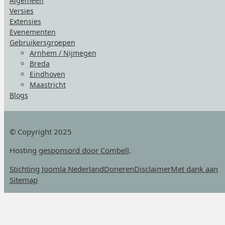
Algemeen
Versies
Extensies
Evenementen
Gebruikersgroepen
Arnhem / Nijmegen
Breda
Eindhoven
Maastricht
Blogs
© Copyright 2025
Hosting
gesponsord door Combell
.
Stichting Joomla Nederland
Doneren
Disclaimer
Met dank aan
Sitemap