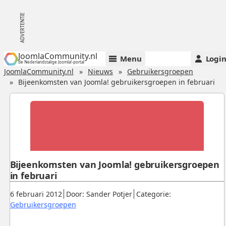
JoomlaCommunity.nl
Menu
Logi
de Nederlandstalige Joomla!-portal
JoomlaCommunity.nl
Nieuws
Gebruikersgroepen
Bijeenkomsten van Joomla! gebruikersgroepen in februari
Bijeenkomsten van Joomla! gebruikersgroepen
in februari
Gepubliceerd:
.
.
6 februari 2012
Door: Sander Potjer
Categorie:
.
Gebruikersgroepen