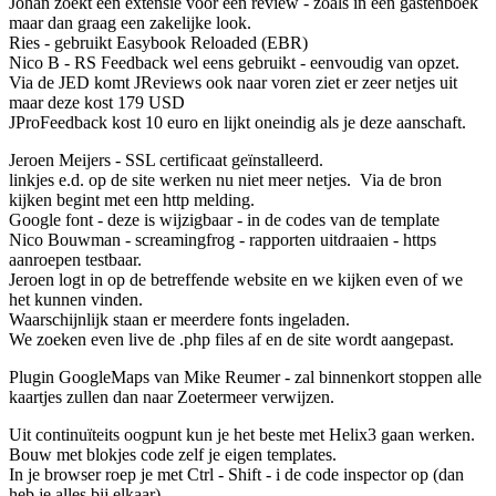
Johan zoekt een extensie voor een review - zoals in een gastenboek
maar dan graag een zakelijke look.
Ries - gebruikt Easybook Reloaded (EBR)
Nico B - RS Feedback wel eens gebruikt - eenvoudig van opzet.
Via de JED komt JReviews ook naar voren ziet er zeer netjes uit
maar deze kost 179 USD
JProFeedback kost 10 euro en lijkt oneindig als je deze aanschaft.
Jeroen Meijers - SSL certificaat geïnstalleerd.
linkjes e.d. op de site werken nu niet meer netjes. Via de bron
kijken begint met een http melding.
Google font - deze is wijzigbaar - in de codes van de template
Nico Bouwman - screamingfrog - rapporten uitdraaien - https
aanroepen testbaar.
Jeroen logt in op de betreffende website en we kijken even of we
het kunnen vinden.
Waarschijnlijk staan er meerdere fonts ingeladen.
We zoeken even live de .php files af en de site wordt aangepast.
Plugin GoogleMaps van Mike Reumer - zal binnenkort stoppen alle
kaartjes zullen dan naar Zoetermeer verwijzen.
Uit continuïteits oogpunt kun je het beste met Helix3 gaan werken.
Bouw met blokjes code zelf je eigen templates.
In je browser roep je met Ctrl - Shift - i de code inspector op (dan
heb je alles bij elkaar)