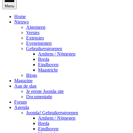
Menu
Home
Nieuws
Algemeen
Versies
Extensies
Evenementen
Gebruikersgroepen
Arnhem / Nijmegen
Breda
Eindhoven
Maastricht
Blogs
Magazine
Aan de slag
Je eerste Joomla site
Documentatie
Forum
Agenda
Joomla! Gebruikersgroepen
Arnhem / Nijmegen
Breda
Eindhoven