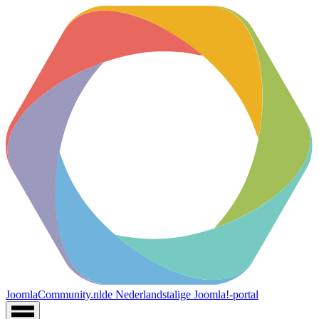
JoomlaCommunity.nl
de Nederlandstalige Joomla!-portal