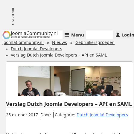
JoomlaCommunity.nl
Menu
Logi
de Nederlandstalige Joomla!-portal
JoomlaCommunity.nl
Nieuws
Gebruikersgroepen
Dutch Joomla! Developers
Verslag Dutch Joomla Developers – API en SAML
Verslag Dutch Joomla Developers – API en SAML
Gepubliceerd:
.
.
.
25 oktober 2017
Door:
Categorie:
Dutch Joomla! Developers