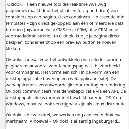
“Okidoki” is een nieuwe tool die real-time wysiwyg
pageviews maakt door het plaatsen (drag-and-drop) van
containers op een pagina. Deze containers – in essentie mini-
templates – zijn direct gekoppeld aan één of meerdere data
bronnen (bijvoorbeeld je CMS en je CRM, of je CRM en je
voorraadadministratie). In Okidoki kun je je pagina direct
bekijken, zonder eerst op een preview button te hoeven
klikken.
Okidoki is ideaal voor het ontwikkelen van allerlei soorten
pagina’s maar vooral voor landingspagina’s, bijvoorbeeld
voor campagnes. Het vormt een schil in de vorm van een
desktop applicatie bovenop een webapplicatie (site). De
webapplicatie is verantwoordelijk voor routing en rendering.
Okidoki communiceert met de webapplicatie via een API. De
desktopapplicatie is momenteel beschikbaar voor OS X en
Windows, maar zal ook verkrijgbaar zijn als Linux distributie.
Okidoki is de werktitel, we werken nog aan een definitieve
merknaam. Alhoewel – Okidoki is al aardig ingeburgerd…