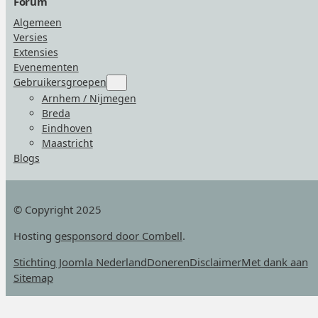
Forum
Algemeen
Versies
Extensies
Evenementen
Gebruikersgroepen
Submenu
for
Arnhem / Nijmegen
“Gebruikersgroepen”
Breda
Eindhoven
Maastricht
Blogs
© Copyright 2025
Hosting
gesponsord door Combell
.
Stichting Joomla Nederland
Doneren
Disclaimer
Met dank aan
Sitemap