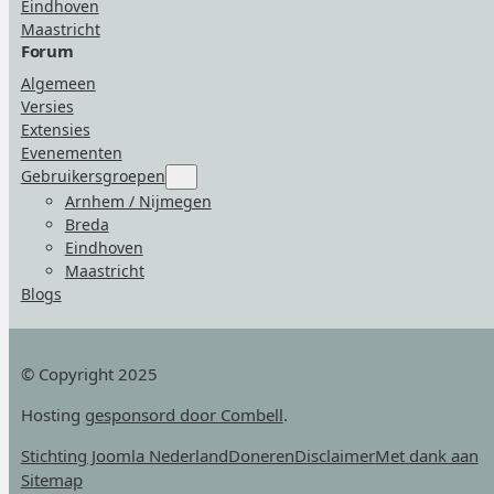
Eindhoven
Maastricht
Forum
Algemeen
Versies
Extensies
Evenementen
Gebruikersgroepen
Submenu
for
Arnhem / Nijmegen
“Gebruikersgroepen”
Breda
Eindhoven
Maastricht
Blogs
© Copyright 2025
Hosting
gesponsord door Combell
.
Stichting Joomla Nederland
Doneren
Disclaimer
Met dank aan
Sitemap