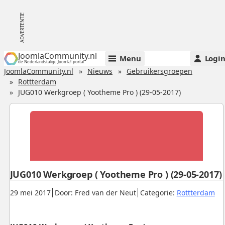
JoomlaCommunity.nl
Menu
Logi
de Nederlandstalige Joomla!-portal
JoomlaCommunity.nl
Nieuws
Gebruikersgroepen
Rottterdam
JUG010 Werkgroep ( Yootheme Pro ) (29-05-2017)
JUG010 Werkgroep ( Yootheme Pro ) (29-05-2017)
Gepubliceerd:
.
.
.
29 mei 2017
Door: Fred van der Neut
Categorie:
Rottterdam