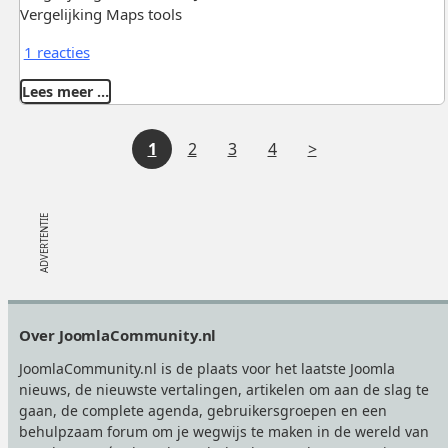
Vergelijking Maps tools
1 reacties
Lees meer …
V
1
2
3
4
o
l
g
e
Footer
Over JoomlaCommunity.nl
n
JoomlaCommunity.nl is de plaats voor het laatste Joomla
d
nieuws, de nieuwste vertalingen, artikelen om aan de slag te
gaan, de complete agenda, gebruikersgroepen en een
e
behulpzaam forum om je wegwijs te maken in de wereld van