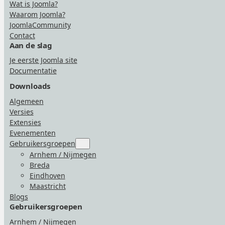
Wat is Joomla?
Waarom Joomla?
JoomlaCommunity
Contact
Aan de slag
Je eerste Joomla site
Documentatie
Downloads
Algemeen
Versies
Extensies
Evenementen
Gebruikersgroepen
Submenu
for
Arnhem / Nijmegen
“Gebruikersgroepen”
Breda
Eindhoven
Maastricht
Blogs
Gebruikersgroepen
Arnhem / Nijmegen