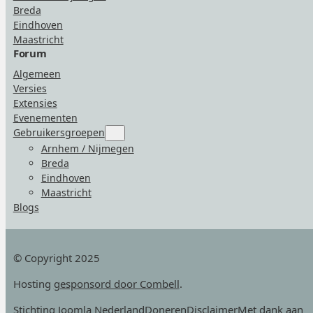
Breda
Eindhoven
Maastricht
Forum
Algemeen
Versies
Extensies
Evenementen
Gebruikersgroepen
Submenu
for
Arnhem / Nijmegen
“Gebruikersgroepen”
Breda
Eindhoven
Maastricht
Blogs
© Copyright 2025
Hosting
gesponsord door Combell
.
Stichting Joomla Nederland
Doneren
Disclaimer
Met dank aan