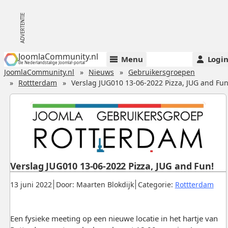
JoomlaCommunity.nl
Menu
Logi
de Nederlandstalige Joomla!-portal
JoomlaCommunity.nl
Nieuws
Gebruikersgroepen
Rottterdam
Verslag JUG010 13-06-2022 Pizza, JUG and Fun
Verslag JUG010 13-06-2022 Pizza, JUG and Fun!
Gepubliceerd:
.
.
.
13 juni 2022
Door: Maarten Blokdijk
Categorie:
Rottterdam
Een fysieke meeting op een nieuwe locatie in het hartje van