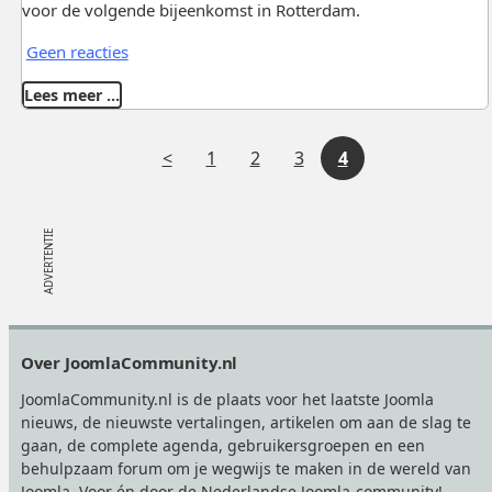
voor de volgende bijeenkomst in Rotterdam.
Geen reacties
Lees meer …
V
1
2
3
4
o
r
i
g
Footer
Over JoomlaCommunity.nl
e
JoomlaCommunity.nl is de plaats voor het laatste Joomla
nieuws, de nieuwste vertalingen, artikelen om aan de slag te
gaan, de complete agenda, gebruikersgroepen en een
behulpzaam forum om je wegwijs te maken in de wereld van
Joomla. Voor én door de Nederlandse Joomla-community!