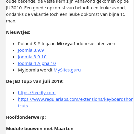
oude bekende, de vaste kern zijn vanavond gekomen op de
JUG010. Een goede opkomst van belooft een leuke avond,
ondanks de vakantie toch een leuke opkomst van bijna 15
man.
Nieuwtjes:
Roland & Siti gaan
Mireya
Indonesië laten zien
Joomla 3.9.9
Joomla 3.9.10
Joomla 4 Alpha 10
MyJoomla wordt
MySites.guru
De JED top5 van juli 2019:
https://feedly.com
https://www.regularlabs.com/extensions/keyboardshor
tcuts
Hoofdonderwerp:
Module bouwen met Maarten