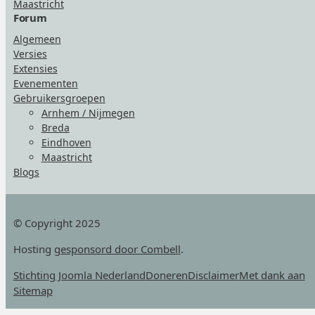
Maastricht
Forum
Algemeen
Versies
Extensies
Evenementen
Gebruikersgroepen
Arnhem / Nijmegen
Breda
Eindhoven
Maastricht
Blogs
© Copyright 2025
Hosting
gesponsord door Combell
.
Stichting Joomla Nederland
Doneren
Disclaimer
Met dank aan
Sitemap