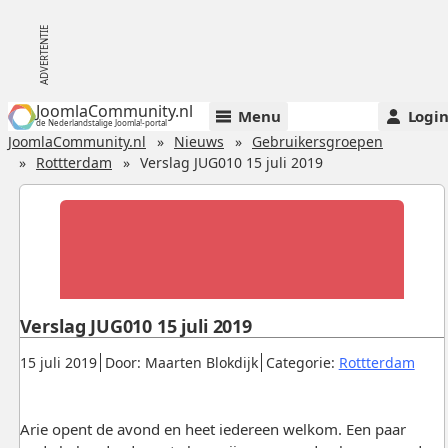
JoomlaCommunity.nl
Menu
Logi
de Nederlandstalige Joomla!-portal
JoomlaCommunity.nl
Nieuws
Gebruikersgroepen
Rottterdam
Verslag JUG010 15 juli 2019
Verslag JUG010 15 juli 2019
Gepubliceerd:
.
.
.
15 juli 2019
Door: Maarten Blokdijk
Categorie:
Rottterdam
Arie opent de avond en heet iedereen welkom. Een paar