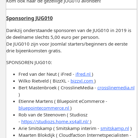
Kom ook naar de gezellige JUG010 avonden!
Sponsoring JUG010
Dankzij onderstaande sponsoren van de JUG010 in 2019 is
de deelname slechts 5,00 euro per persoon.
De JUG010 zijn voor Joomla! starters/beginners de eerste
drie bijeenkomsten gratis.
SPONSOREN JUG010:
Fred van der Neut ( iFred -
ifred.nl
)
Wilko Rietveld ( BizzXL -
bizzxl.com
)
Bert Mastenbroek ( CrosslineMedia -
crosslinemedia.nl
)
Etienne Martens ( Bluepoint eCommerce -
bluepointecommerce.nl
)
Rob van de Steenoven ( Studiosz
-
https://studiozs.home.xs4all.nl/
)
Arie Smitskamp ( Smitskamp interim -
smitskamp.nl
)
Maarten Blokdijk ( Cloudfaction Internetspecialisten -