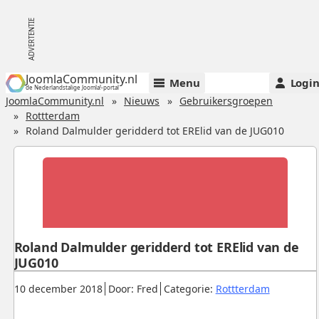
JoomlaCommunity.nl
Menu
Logi
de Nederlandstalige Joomla!-portal
JoomlaCommunity.nl
Nieuws
Gebruikersgroepen
Rottterdam
Roland Dalmulder geridderd tot ERElid van de JUG010
Roland Dalmulder geridderd tot ERElid van de
JUG010
Gepubliceerd:
.
.
.
10 december 2018
Door: Fred
Categorie:
Rottterdam