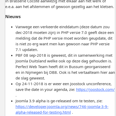
in Brasserie Cocote aanwezig met elkaar aan het werk of
e.e.a. aan het afstemmen of gewoon gezellig aan het kletsen.
Nieuws
Vanwege een verkeerde einddatum (deze datum zou
dec-2018 moeten zijn) in PHP versie 7.0 geeft deze een
melding dat de PHP versie moet worden geupdate, dit
is niet zo erg want men kan gewoon naar PHP versie
7.1 updaten.
PBF 08 sep-2018 is geweest, dit in samenwerking met
Joomla Duitsland welke ook op deze dag gehouden is.
Perfect Web Team heeft dit in Bussum georganiseerd
en in Nijmegen bij DB8. Ook is het vertaalteam hier aan
de slag geweest.
Op 24-11-2018 is er weer een Joostock unconference,
save the date in your agenda, zie:
https://joostock.com/
.
Joomla 3.9 alpha is ge-released om te testen, zie:
https://developer.joomla.org/news/746-joomla-3-9-
alpha-released-for-testing.html
.