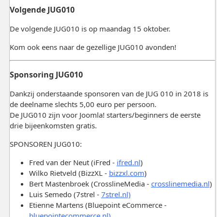
Volgende JUG010
De volgende JUG010 is op maandag 15 oktober.
Kom ook eens naar de gezellige JUG010 avonden!
Sponsoring JUG010
Dankzij onderstaande sponsoren van de JUG 010 in 2018 is
de deelname slechts 5,00 euro per persoon.
De JUG010 zijn voor Joomla! starters/beginners de eerste
drie bijeenkomsten gratis.
SPONSOREN JUG010:
Fred van der Neut (iFred -
ifred.nl
)
Wilko Rietveld (BizzXL -
bizzxl.com
)
Bert Mastenbroek (CrosslineMedia -
crosslinemedia.nl
)
Luis Semedo (7strel -
7strel.nl)
Etienne Martens (Bluepoint eCommerce -
bluepointecommerce.nl)