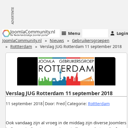
JoomlaCommunity.nl
Menu
Logi
de Nederlandstalige Joomla!-portal
JoomlaCommunity.nl
Nieuws
Gebruikersgroepen
Rottterdam
Verslag JUG Rotterdam 11 september 2018
Verslag JUG Rotterdam 11 september 2018
Gepubliceerd:
.
.
.
11 september 2018
Door: Fred
Categorie:
Rottterdam
Ook vandaag zijn al vroeg in de middag zijn diverse Joomlers