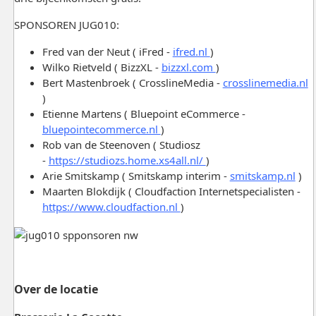
SPONSOREN JUG010:
Fred van der Neut ( iFred -
ifred.nl
)
Wilko Rietveld ( BizzXL -
bizzxl.com
)
Bert Mastenbroek ( CrosslineMedia -
crosslinemedia.nl
)
Etienne Martens ( Bluepoint eCommerce -
bluepointecommerce.nl
)
Rob van de Steenoven ( Studiosz
-
https://studiozs.home.xs4all.nl/
)
Arie Smitskamp ( Smitskamp interim -
smitskamp.nl
)
Maarten Blokdijk ( Cloudfaction Internetspecialisten -
https://www.cloudfaction.nl
)
Over de locatie