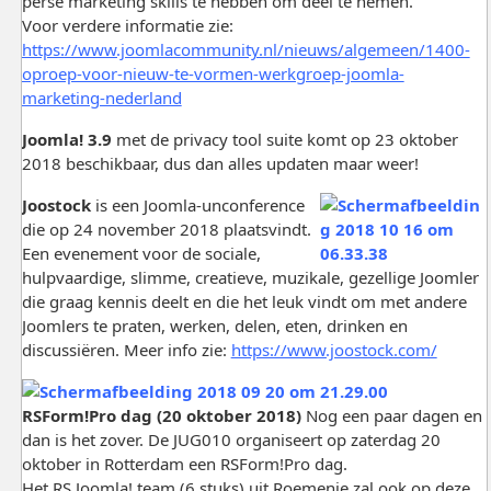
persé marketing skills te hebben om deel te nemen.
Voor verdere informatie zie:
https://www.joomlacommunity.nl/nieuws/algemeen/1400-
oproep-voor-nieuw-te-vormen-werkgroep-joomla-
marketing-nederland
Joomla! 3.9
met de privacy tool suite komt op 23 oktober
2018 beschikbaar, dus dan alles updaten maar weer!
Joostock
is een Joomla-unconference
die op 24 november 2018 plaatsvindt.
Een evenement voor de sociale,
hulpvaardige, slimme, creatieve, muzikale, gezellige Joomler
die graag kennis deelt en die het leuk vindt om met andere
Joomlers te praten, werken, delen, eten, drinken en
discussiëren. Meer info zie:
https://www.joostock.com/
RSForm!Pro dag (20 oktober 2018)
Nog een paar dagen en
dan is het zover. De JUG010 organiseert op zaterdag 20
oktober in Rotterdam een RSForm!Pro dag.
Het RS Joomla! team (6 stuks) uit Roemenie zal ook op deze