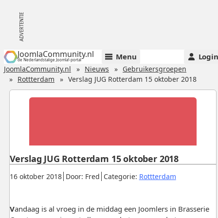
JoomlaCommunity.nl
Menu
Logi
de Nederlandstalige Joomla!-portal
JoomlaCommunity.nl
Nieuws
Gebruikersgroepen
Rottterdam
Verslag JUG Rotterdam 15 oktober 2018
Verslag JUG Rotterdam 15 oktober 2018
Gepubliceerd:
.
.
.
16 oktober 2018
Door: Fred
Categorie:
Rottterdam
V
andaag is al vroeg in de middag een Joomlers in Brasserie