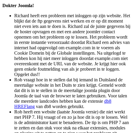
Dokter Joomla!
Richard heeft een probleem met inloggen op zijn website. Het
blijkt dat de ftp gegevens niet werken en er op dit moment
niet even iets aan te doen is. Richard zal de juiste gegevens bij
de hoster opvragen en met een andere joomler contact
opnemen om het probleem op te lossen. Het probleem wordt
in eerste instantie veroorzaakt doordat Richard een advies van
internet had opgevolgd om example.com in te voeren als
Cookie Domein bij de Globale instellingen. Na uitgelogd te
hebben kon hij niet meer inloggen doordat example.com niet
overeenkomt met de URL van de website. Je krijgt hier ook
geen enkele foutmelding van als je probeert in te loggen.
Opgelet dus!!
Rob vraagt hoe in te stellen dat bij iemand in Duitsland de
meertalige website in het Duits te zien krijgt. Gemeld wordt
dat dit is in te stellen in de meertalige joomla plugin door
Joomla de taal van de browser te laten gebruiken. Voor talen
die meerdere landcodes hebben kan de extensie
db8
HREFlang
van db8 worden gebruikt.
Rob heeft een website (laatste Joomla versie) die niet werkt
met PHP 7. Hij vraagt of en zo ja hoe dit is op te lossen. Wel
is de administrator kant te benaderen. De tip is om PHP 7 aan
te zetten en dan stuk voor stuk na elkaar extensies, modules