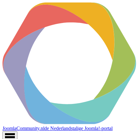
JoomlaCommunity.nl
de Nederlandstalige Joomla!-portal