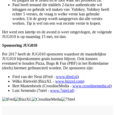
en plugins uit te zetten en te zien waar het probleem zit.
Paul heeft iemand die middels 2-factor authenticatie wil
inloggen en gebruik wil maken van Yubikey. Yubikey heeft
echter 5 versies, de vraag is welke versie kan gebruikt
worden. Uit de groep wordt aangegeven dat alle versies
werken. Tip is wel om een wat recente versie te kopen.
Het werd een latertje en de avond is weer omgevlogen, de volgende
JUG010 is op maandag 15 mei, tot dan.
Sponsoring JUG010
Per 2017 heeft de JUG010 sponsoren waardoor de maandelijkse
JUG010 bijeenkomsten gratis kunnen blijven. Ook kunnen
eventueel te houden Pizza, Bugs & Fun (PBF) in het Rotterdamse
(deels) hiermee gefinancierd worden. De sponsoren zijn:
Fred van der Neut (iFred -
www.ifred.nl
)
Wilko Rietveld (BizzXL -
www.bizzxl.com
)
Bert Mastenbroek (CrosslineMedia -
www.crosslinemedia.nl
)
Luis Semendo (7strel -
www.7strel.nl
)