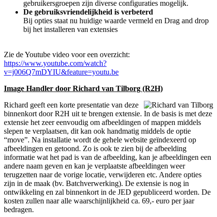
gebruikersgroepen zijn diverse configuraties mogelijk.
De gebruiksvriendelijkheid is verbeterd
Bij opties staat nu huidige waarde vermeld en Drag and drop
bij het installeren van extensies
Zie de Youtube video voor een overzicht:
https://www.youtube.com/watch?
v=j006Q7mDYIU&feature=youtu.be
Image Handler door Richard van Tilborg (R2H)
Richard geeft een korte presentatie van deze
binnenkort door R2H uit te brengen extensie. In de basis is met deze
extensie het zeer eenvoudig om afbeeldingen of mappen middels
slepen te verplaatsen, dit kan ook handmatig middels de optie
“move”. Na installatie wordt de gehele website geïndexeerd op
afbeeldingen en getoond. Zo is ook te zien bij de afbeelding
informatie wat het pad is van de afbeelding, kan je afbeeldingen een
andere naam geven en kan je verplaatste afbeeldingen weer
terugzetten naar de vorige locatie, verwijderen etc. Andere opties
zijn in de maak (bv. Batchverwerking). De extensie is nog in
ontwikkeling en zal binnenkort in de JED gepubliceerd worden. De
kosten zullen naar alle waarschijnlijkheid ca. 69,- euro per jaar
bedragen.