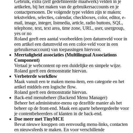
Gebruik, extra (zelf gedefinieerde maatwerk) velden in je
artikelen, bij het maken van de gebruikersaccounts en je
contactpersonen. De volgende type velden zijn te maken;
tekstvelden, selecties, calendar, checkboxes, color, editor, e-
mail, image, integer, listmedia, article, radio buttons, SQL,
telephone, text, text area, time zone, URL, user, usergroup,
yes or no
Roland geeft een aantal voorbeelden (een datumveld voor in
een artikel een datumveld en een color-veld voor in een
gebruikersaccount) van toepassingen hiervoor.
Meertaligheid associaties (Multilingual Associations
Component)
Vertaal je webcontent op een duidelijke en simpele wijze.
Roland geeft een demonstratie hiervan.
Verbeterde workflow
Maak vanuit een te maken menu-item, een categorie en het
artikel middels een logische flow.
Roland geeft een demonstratie hiervan.
Back-end menubeheer (Backend Menu Manager)
Beheer het administrator-menu op dezelfde manier als het
beheer op de front-end. Maak een aparte beheergedeelte voor
je contentbeheerders of klanten in de back-end.
Doe meer met TinyMCE
Bevat nieuwe knoppen om eenvoudig menu-links, contacten
en nieuwsfeeds te maken. En voor verschillende