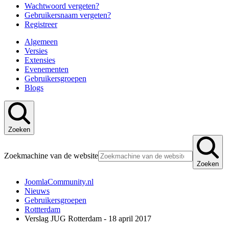
Wachtwoord vergeten?
Gebruikersnaam vergeten?
Registreer
Algemeen
Versies
Extensies
Evenementen
Gebruikersgroepen
Blogs
Zoeken
Zoekmachine van de website
Zoeken
JoomlaCommunity.nl
Nieuws
Gebruikersgroepen
Rottterdam
Verslag JUG Rotterdam - 18 april 2017