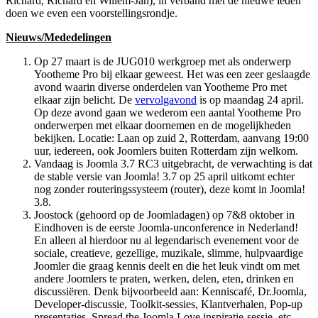
Richard, Richard en Willem-Jan), in verband met de nieuwe leden
doen we even een voorstellingsrondje.
Nieuws/Mededelingen
Op 27 maart is de JUG010 werkgroep met als onderwerp
Yootheme Pro bij elkaar geweest. Het was een zeer geslaagde
avond waarin diverse onderdelen van Yootheme Pro met
elkaar zijn belicht. De
vervolgavond
is op maandag 24 april.
Op deze avond gaan we wederom een aantal Yootheme Pro
onderwerpen met elkaar doornemen en de mogelijkheden
bekijken. Locatie: Laan op zuid 2, Rotterdam, aanvang 19:00
uur, iedereen, ook Joomlers buiten Rotterdam zijn welkom.
Vandaag is Joomla 3.7 RC3 uitgebracht, de verwachting is dat
de stable versie van Joomla! 3.7 op 25 april uitkomt echter
nog zonder routeringssysteem (router), deze komt in Joomla!
3.8.
Joostock (gehoord op de Joomladagen) op 7&8 oktober in
Eindhoven is de eerste Joomla-unconference in Nederland!
En alleen al hierdoor nu al legendarisch evenement voor de
sociale, creatieve, gezellige, muzikale, slimme, hulpvaardige
Joomler die graag kennis deelt en die het leuk vindt om met
andere Joomlers te praten, werken, delen, eten, drinken en
discussiëren. Denk bijvoorbeeld aan: Kenniscafé, Dr.Joomla,
Developer-discussie, Toolkit-sessies, Klantverhalen, Pop-up
presentaties, Spread the Joomla Love inspiratie-sessie, etc.