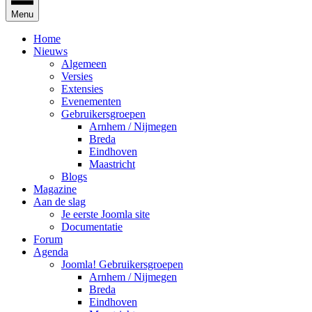
Menu
Home
Nieuws
Algemeen
Versies
Extensies
Evenementen
Gebruikersgroepen
Arnhem / Nijmegen
Breda
Eindhoven
Maastricht
Blogs
Magazine
Aan de slag
Je eerste Joomla site
Documentatie
Forum
Agenda
Joomla! Gebruikersgroepen
Arnhem / Nijmegen
Breda
Eindhoven