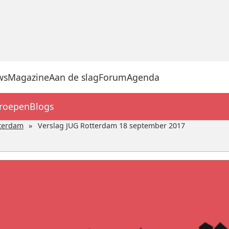
ws
Magazine
Aan de slag
Forum
Agenda
groepen
Blogs
terdam
Verslag JUG Rotterdam 18 september 2017