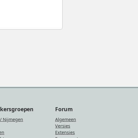
ikersgroepen
Forum
/ Nijmegen
Algemeen
Versies
en
Extensies