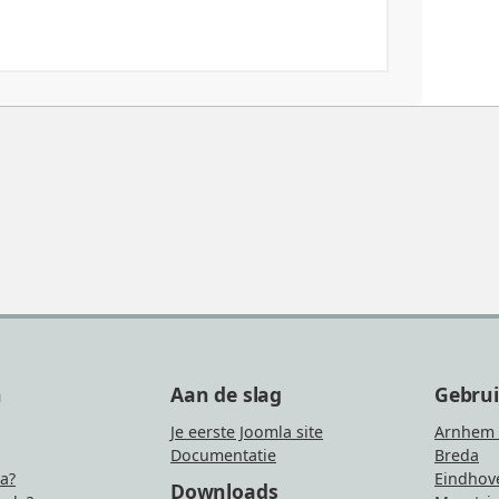
n
Aan de slag
Gebru
Je eerste Joomla site
Arnhem 
Documentatie
Breda
la?
Eindhov
Downloads