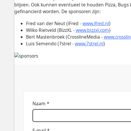
blijven. Ook kunnen eventueel te houden Pizza, Bugs 
gefinancierd worden. De sponsoren zijn:
Fred van der Neut (iFred -
www.ifred.nl
)
Wilko Rietveld (BizzXL -
www.bizzxl.com
)
Bert Mastenbroek (CrosslineMedia -
www.crossli
Luis Semendo (7strel -
www.7strel.nl
)
Naam *
E-mail *