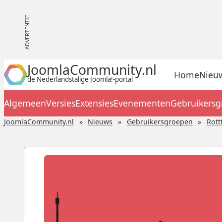
JoomlaCommunity.nl
Home
Nieu
de Nederlandstalige Joomla!-portal
Algemeen
Versies
Extensies
Evenementen
Gebruikers
JoomlaCommunity.nl
Nieuws
Gebruikersgroepen
Rott