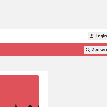
Logi
Zoeke