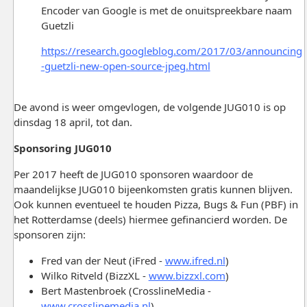
Encoder van Google is met de onuitspreekbare naam
Guetzli
https://research.googleblog.com/2017/03/announcing
-guetzli-new-open-source-jpeg.html
De avond is weer omgevlogen, de volgende JUG010 is op
dinsdag 18 april, tot dan.
Sponsoring JUG010
Per 2017 heeft de JUG010 sponsoren waardoor de
maandelijkse JUG010 bijeenkomsten gratis kunnen blijven.
Ook kunnen eventueel te houden Pizza, Bugs & Fun (PBF) in
het Rotterdamse (deels) hiermee gefinancierd worden. De
sponsoren zijn:
Fred van der Neut (iFred -
www.ifred.nl
)
Wilko Ritveld (BizzXL -
www.bizzxl.com
)
Bert Mastenbroek (CrosslineMedia -
www.crosslinemedia.nl
)