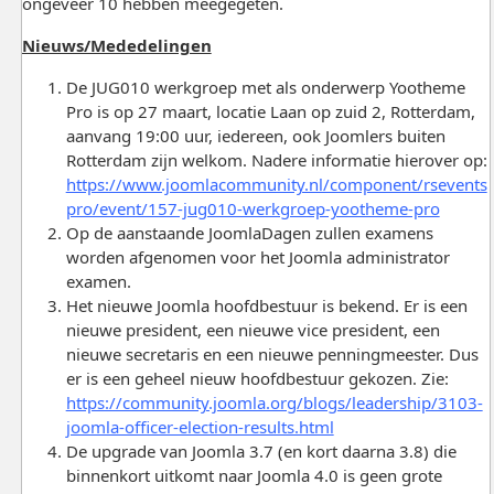
ongeveer 10 hebben meegegeten.
Nieuws/Mededelingen
De JUG010 werkgroep met als onderwerp Yootheme
Pro is op 27 maart, locatie Laan op zuid 2, Rotterdam,
aanvang 19:00 uur, iedereen, ook Joomlers buiten
Rotterdam zijn welkom. Nadere informatie hierover op:
https://www.joomlacommunity.nl/component/rsevents
pro/event/157-jug010-werkgroep-yootheme-pro
Op de aanstaande JoomlaDagen zullen examens
worden afgenomen voor het Joomla administrator
examen.
Het nieuwe Joomla hoofdbestuur is bekend. Er is een
nieuwe president, een nieuwe vice president, een
nieuwe secretaris en een nieuwe penningmeester. Dus
er is een geheel nieuw hoofdbestuur gekozen. Zie:
https://community.joomla.org/blogs/leadership/3103-
joomla-officer-election-results.html
De upgrade van Joomla 3.7 (en kort daarna 3.8) die
binnenkort uitkomt naar Joomla 4.0 is geen grote