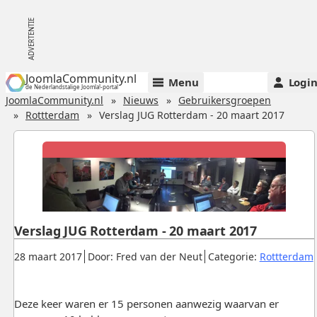
JoomlaCommunity.nl
Menu
Logi
de Nederlandstalige Joomla!-portal
JoomlaCommunity.nl
Nieuws
Gebruikersgroepen
Rottterdam
Verslag JUG Rotterdam - 20 maart 2017
Verslag JUG Rotterdam - 20 maart 2017
Gepubliceerd:
.
.
.
28 maart 2017
Door: Fred van der Neut
Categorie:
Rottterdam
Deze keer waren er 15 personen aanwezig waarvan er