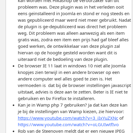
kan worden met Hikashop de veroorzaker van dit
probleem was. Deze plugin was in het verleden ooit
eens geïnstalleerd in Joomla en stond er nog steeds en
was gepubliceerd maar werd niet meer gebruikt. Nadat
de plugin is ge-depubliceerd was direct het probleem
weg. Dit probleem was alleen aanwezig als een item
gratis was, zodra een item een prijs had gaf bleef alles
goed werken, de ontwikkelaar van deze plugin zal
hiervan op de hoogte gesteld worden want dit is
uiteraard niet de bedoeling van deze plugin.
De browser IE 11 laat in windows 10 niet alle Joomla
knopjes zien terwijl in een andere browser op een
andere computer wel alles goed te zien is. Het
vermoeden is dat bij de browser instellingen javascript
uitstaat, advies is deze aan te zetten. Beter is IE niet te
gebruiken en bv Firefox te installeren.
Kan je in Wamp php 7 gebruiken? Ja dat kan deze kan
je bij de instellingen van Wamp kiezen, zie hiervoor:
https://www.youtube.com/watch?v=3_iIxYuZXNc
of
https://www.youtube.com/watch?v=oLGUIwtfIvo
Rob van de Steenoven meldt dat er een nieuwe JPEG