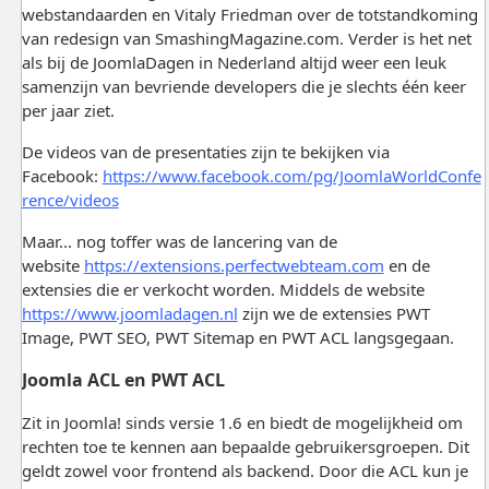
webstandaarden en Vitaly Friedman over de totstandkoming
van redesign van SmashingMagazine.com. Verder is het net
als bij de JoomlaDagen in Nederland altijd weer een leuk
samenzijn van bevriende developers die je slechts één keer
per jaar ziet.
De videos van de presentaties zijn te bekijken via
Facebook:
https://www.facebook.com/pg/JoomlaWorldConfe
rence/videos
Maar... nog toffer was de lancering van de
website
https://extensions.perfectwebteam.com
en de
extensies die er verkocht worden. Middels de website
https://www.joomladagen.nl
zijn we de extensies PWT
Image, PWT SEO, PWT Sitemap en PWT ACL langsgegaan.
Joomla ACL en PWT ACL
Zit in Joomla! sinds versie 1.6 en biedt de mogelijkheid om
rechten toe te kennen aan bepaalde gebruikersgroepen. Dit
geldt zowel voor frontend als backend. Door die ACL kun je