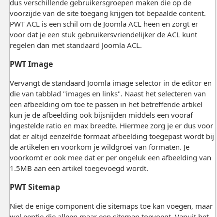
dus verschillende gebruikersgroepen maken die op de
voorzijde van de site toegang krijgen tot bepaalde content.
PWT ACL is een schil om de Joomla ACL heen en zorgt er
voor dat je een stuk gebruikersvriendelijker de ACL kunt
regelen dan met standaard Joomla ACL.
PWT Image
Vervangt de standaard Joomla image selector in de editor en
die van tabblad "images en links". Naast het selecteren van
een afbeelding om toe te passen in het betreffende artikel
kun je de afbeelding ook bijsnijden middels een vooraf
ingestelde ratio en max breedte. Hiermee zorg je er dus voor
dat er altijd eenzelfde formaat afbeelding toegepast wordt bij
de artikelen en voorkom je wildgroei van formaten. Je
voorkomt er ook mee dat er per ongeluk een afbeelding van
1.5MB aan een artikel toegevoegd wordt.
PWT Sitemap
Niet de enige component die sitemaps toe kan voegen, maar
wel eentje die alleen maar een sitemap toevoegt. Vanuit het