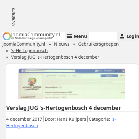
JoomlaCommunity.nl
Menu
Logi
de Nederlandstalige Joomla!-portal
JoomlaCommunity.nl
Nieuws
Gebruikersgroepen
's-Hertogenbosch
Verslag JUG 's-Hertogenbosch 4 december
Verslag JUG 's-Hertogenbosch 4 december
Gepubliceerd:
.
.
4 december 2017
Door: Hans Kuijpers
Categorie:
's-
.
Hertogenbosch