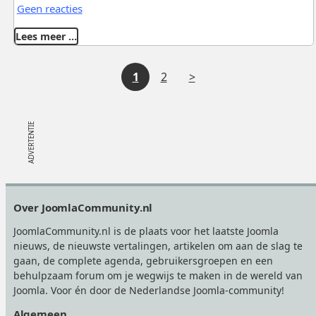
Geen reacties
Lees meer …
V
1
2
o
l
g
e
Footer
Over JoomlaCommunity.nl
n
JoomlaCommunity.nl is de plaats voor het laatste Joomla
d
nieuws, de nieuwste vertalingen, artikelen om aan de slag te
gaan, de complete agenda, gebruikersgroepen en een
e
behulpzaam forum om je wegwijs te maken in de wereld van
Joomla. Voor én door de Nederlandse Joomla-community!
Algemeen