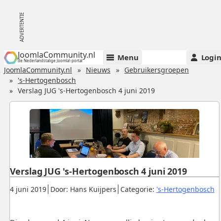
JoomlaCommunity.nl
Menu
Logi
de Nederlandstalige Joomla!-portal
JoomlaCommunity.nl
Nieuws
Gebruikersgroepen
's-Hertogenbosch
Verslag JUG 's-Hertogenbosch 4 juni 2019
Verslag JUG 's-Hertogenbosch 4 juni 2019
Gepubliceerd:
.
.
.
4 juni 2019
Door: Hans Kuijpers
Categorie:
's-Hertogenbosch