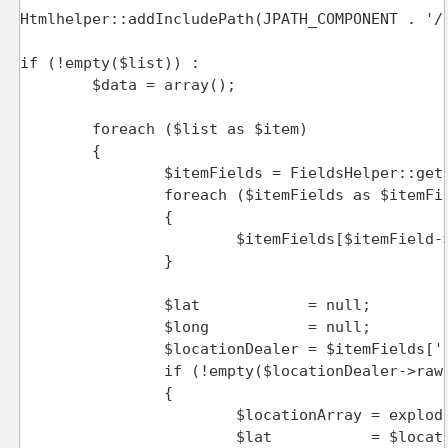
Htmlhelper::addIncludePath(JPATH_COMPONENT . '/h
if (!empty($list)) :

	$data = array();

	foreach ($list as $item)

	{

		$itemFields = FieldsHelper::getFields('com_content.article', $item, true);

		foreach ($itemFields as $itemField)

		{

			$itemFields[$itemField->name] = $itemField;

		}

		$lat            = null;

		$long           = null;

		$locationDealer = $itemFields['locationdealer'];

		if (!empty($locationDealer->rawvalue))

		{

			$locationArray = explode(',', $locationDealer->rawvalue);

			$lat           = $locationArray[0];
