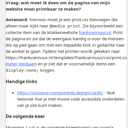
Vraag: wat moet ik doen om de pagina van mijn
website mooi printbaar te maken?
Antwoord
: hiervoor moet je een print.css toevoegen die
alleen maar kijkt naar
. Zie bijvoorbeeld een
@media print
collectie item van de klokkenwebsite
frankvannuus.nl
. Print
de pagina en zie dat de weergave handig is voor de mensen
die op pad gaan om met een bepaalde klok in gedachte naar
de winkel te gaan. Tijdens het printen wordt gekeken naar
https://frankvannuus.nl/templates/frankvannuus/css/print.cs
(
beter leesbaar
) en je ziet dat er voornamelijk items een
krijgen.
display:none;
Handige links
https://inclusive-components.design/cards/
- leuk
leesvoer hoe je met mooie code accessible onderdelen
van je site kunt maken.
De volgende keer
Maandag 1 juli is de volgende bijeenkomst van Joomla