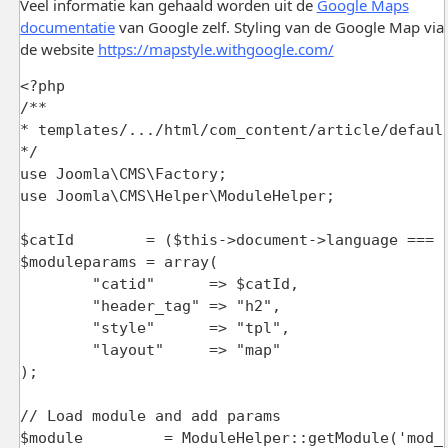
Veel informatie kan gehaald worden uit de
Google Maps
documentatie
van Google zelf. Styling van de Google Map via
de website
https://mapstyle.withgoogle.com/
<?php

/**

* templates/.../html/com_content/article/default
*/

use Joomla\CMS\Factory;

use Joomla\CMS\Helper\ModuleHelper;

$catId        = ($this->document->language === '
$moduleparams = array(

	"catid"      => $catId,

	"header_tag" => "h2",

	"style"      => "tpl",

	"layout"     => "map"

);

// Load module and add params

$module         = ModuleHelper::getModule('mod_a