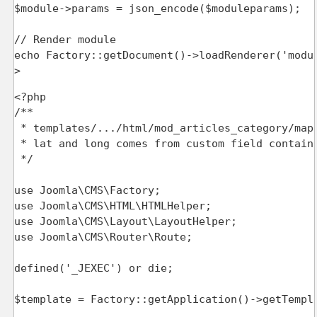
$module->params = json_encode($moduleparams);

// Render module

echo Factory::getDocument()->loadRenderer('modul
>
<?php

/**

 * templates/.../html/mod_articles_category/map.
 * lat and long comes from custom field containi
 */

use Joomla\CMS\Factory;

use Joomla\CMS\HTML\HTMLHelper;

use Joomla\CMS\Layout\LayoutHelper;

use Joomla\CMS\Router\Route;

defined('_JEXEC') or die;

$template = Factory::getApplication()->getTempla