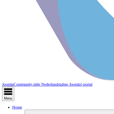
JoomlaCommunity.nl
de Nederlandstalige Joomla!-portal
Menu
Home