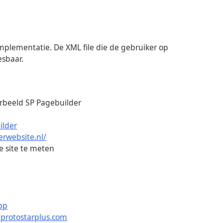
mplementatie. De XML file die de gebruiker op
esbaar.
rbeeld SP Pagebuilder
ilder
erwebsite.nl/
 site te meten
pp
/protostarplus.com