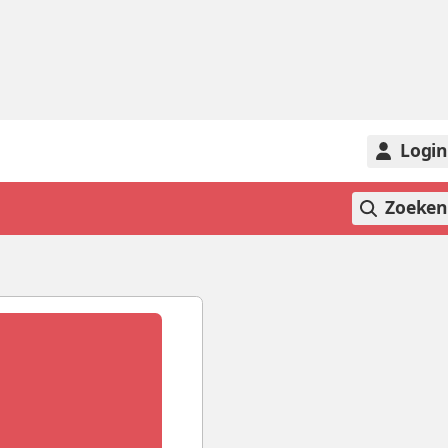
Logi
Zoeke