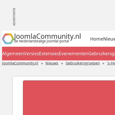
JoomlaCommunity.nl
Home
Nieu
de Nederlandstalige Joomla!-portal
Algemeen
Versies
Extensies
Evenementen
Gebruikers
JoomlaCommunity.nl
Nieuws
Gebruikersgroepen
's-H