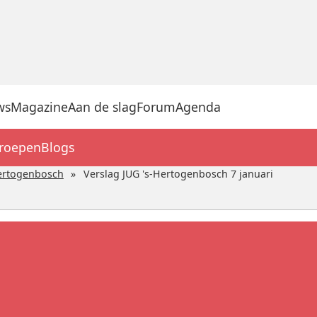
ws
Magazine
Aan de slag
Forum
Agenda
groepen
Blogs
ertogenbosch
Verslag JUG 's-Hertogenbosch 7 januari