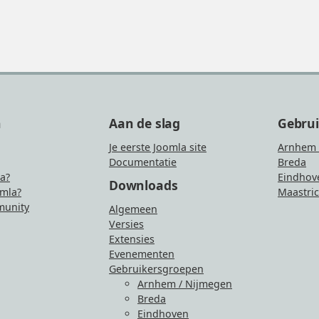
n
Aan de slag
Gebru
Je eerste Joomla site
Arnhem 
Documentatie
Breda
la?
Eindhov
Downloads
mla?
Maastric
unity
Algemeen
Versies
Extensies
Evenementen
Gebruikersgroepen
Arnhem / Nijmegen
Breda
Eindhoven