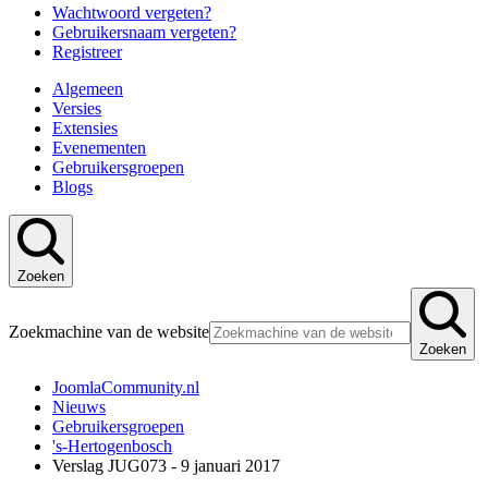
Wachtwoord vergeten?
Gebruikersnaam vergeten?
Registreer
Algemeen
Versies
Extensies
Evenementen
Gebruikersgroepen
Blogs
Zoeken
Zoekmachine van de website
Zoeken
JoomlaCommunity.nl
Nieuws
Gebruikersgroepen
's-Hertogenbosch
Verslag JUG073 - 9 januari 2017