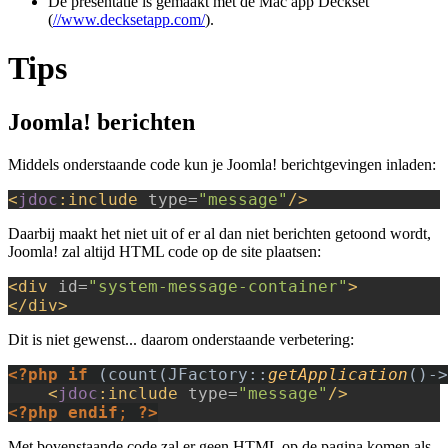
De presentatie is gemaakt met de Mac app Deckset
(
//www.decksetapp.com/
).
Tips
Joomla! berichten
Middels onderstaande code kun je Joomla! berichtgevingen inladen:
<
jdoc
:include 
type=
"message"
/>
Daarbij maakt het niet uit of er al dan niet berichten getoond wordt,
Joomla! zal altijd HTML code op de site plaatsen:
<div 
id=
"system-message-container"
>
</div>
Dit is niet gewenst... daarom onderstaande verbetering:
<?php if 
(count(JFactory::
getApplication
()->
<
jdoc
:include 
type=
"message"
/>
<?php endif
; 
?>
Met bovenstaande code zal er geen HTML op de pagina komen als