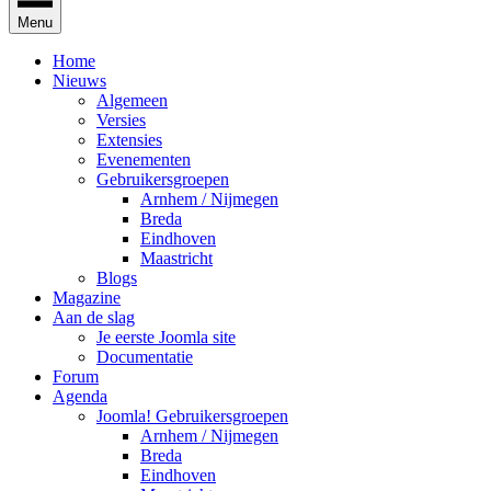
Menu
Home
Nieuws
Algemeen
Versies
Extensies
Evenementen
Gebruikersgroepen
Arnhem / Nijmegen
Breda
Eindhoven
Maastricht
Blogs
Magazine
Aan de slag
Je eerste Joomla site
Documentatie
Forum
Agenda
Joomla! Gebruikersgroepen
Arnhem / Nijmegen
Breda
Eindhoven