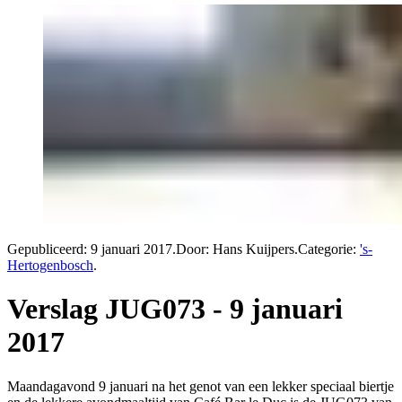
Gepubliceerd:
9 januari 2017
.
Door: Hans Kuijpers
.
Categorie:
's-
Hertogenbosch
.
Verslag JUG073 - 9 januari
2017
Maandagavond 9 januari na het genot van een lekker speciaal biertje