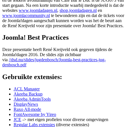
en de lekkere avondmaaltijd van Café Bar le Duc is de JUG073 van
start gegaan. Na een korte introductie waarbij medegedeeld is dat de
websites
www.joomladagen.nl
,
shop.joomladagen.nl
en
www.joomlacommunity.nl
te bewonderen zijn en dat de tickets voor
de Joomla!dagen aangeschaft kunnen worden was het de beurt aan
de René Kreijveld voor zijn presentatie over Joomla! Best Practices.
Joomla! Best Practices
Deze presentatie heeft René Kreijveld ook gegeven tijdens de
Joomla!dagen 2016. De slides zijn zichtbaar
via
//dsd.nu/slides/jugdenbosch/Joomla-best-practices-jug-
denbosch.pdf
Gebruikte extensies:
ACL Manager
Akeeba Backup
Akeeba AdminTools
DisplayNews
Raxo All-mode
FontAwesome by Yireo
JCE
-> met eigen profielen voor diverse omgevingen
Regular Labs extensies
(diverse extensies)