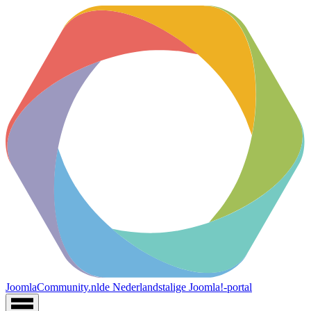
JoomlaCommunity.nl
de Nederlandstalige Joomla!-portal