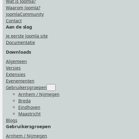
Wat is Joomla?
Waarom Joomla?
JoomlaCommunity
Contact
Aan de slag
Je eerste Joomla site
Documentatie
Downloads
Algemeen
Versies
Extensies
Evenementen
Gebruikersgroepen
Submenu
for
Arnhem / Nijmegen
“Gebruikersgroepen”
Breda
Eindhoven
Maastricht
Blogs
Gebruikersgroepen
Arnhem / Nijmegen