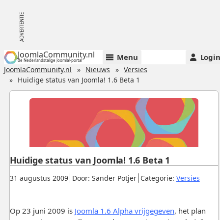
JoomlaCommunity.nl
Menu
Logi
de Nederlandstalige Joomla!-portal
JoomlaCommunity.nl
Nieuws
Versies
Huidige status van Joomla! 1.6 Beta 1
Huidige status van Joomla! 1.6 Beta 1
Gepubliceerd:
.
.
.
31 augustus 2009
Door: Sander Potjer
Categorie:
Versies
Op 23 juni 2009 is
Joomla 1.6 Alpha vrijgegeven
, het plan