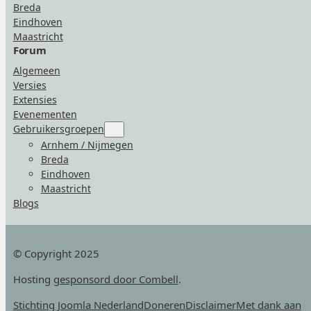
Breda
Eindhoven
Maastricht
Forum
Algemeen
Versies
Extensies
Evenementen
Gebruikersgroepen
Submenu
for
Arnhem / Nijmegen
“Gebruikersgroepen”
Breda
Eindhoven
Maastricht
Blogs
© Copyright 2025
Hosting
gesponsord door Combell
.
Stichting Joomla Nederland
Doneren
Disclaimer
Met dank aan