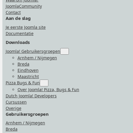
JoomlaCommunity
Contact
Aan de slag
Je eerste Joomla site
Documentatie
Downloads
Joomla! Gebruikersgroepen
Submenu
for
Arnhem / Nijmegen
“Joomla!
Breda
Gebruikersgroepen”
Eindhoven
Maastricht
Pizza Bugs & Fun
Submenu
for
Over Joomla! Pizza, Bugs & Fun
“Pizza
Dutch Joomla! Developers
Bugs
&
Cursussen
Fun”
Overige
Gebruikersgroepen
Arnhem / Nijmegen
Breda