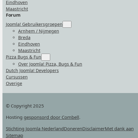
Eindhoven
Maastricht
Forum
Joomla! Gebruikersgroepen
Submenu
for
Arnhem / Nijmegen
“Joomla!
Breda
Gebruikersgroepen”
Eindhoven
Maastricht
Pizza Bugs & Fun
Submenu
for
Over Joomla! Pizza, Bugs & Fun
“Pizza
Dutch Joomla! Developers
Bugs
&
Cursussen
Fun”
Overige
© Copyright 2025
Hosting
gesponsord door Combell
.
Stichting Joomla Nederland
Doneren
Disclaimer
Met dank aan
Sitemap